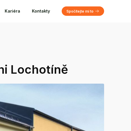
Kariéra
Kontakty
Spočítejte mi to
ni Lochotíně