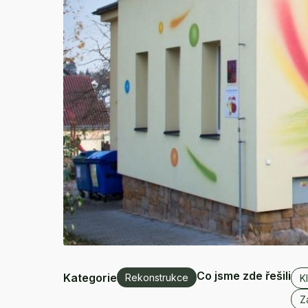
Co jsme zde řešili
Kategorie
Rekonstrukce
K
Z