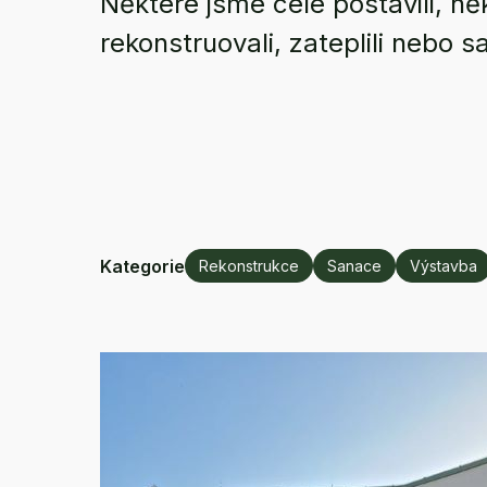
Některé jsme celé postavili, ně
rekonstruovali, zateplili nebo s
Kategorie
Rekonstrukce
Sanace
Výstavba