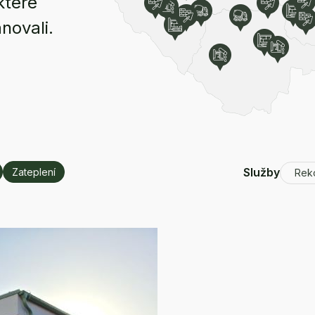
které
anovali.
Služby
Zateplení