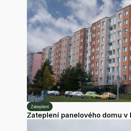
Zateplení
Zateplení panelového domu v P