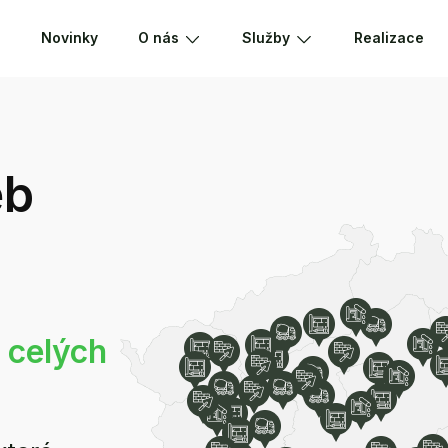
Novinky
O nás
Služby
Realizace
eb
 celých