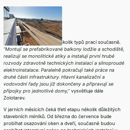
Na stavbě nyní probíhá několik typů prací současně.
“Montují se prefabrikované balkony lodžie a schodiště,
realizují se monolitické atiky a instalují první hrubé
rozvody zdravotně technických instalací a silnoproudé
elektroinstalace. Paralelně pokračují také práce na
druhé části infrastruktury. Hlavní kanalizační a
vodovodní řady jsou již dokončeny a připravují se
přípojky pro jednotlivé domy,”
vysvětluje dále
Zolotarev.
V jarních měsících čeká třetí etapu několik důležitých
stavebních milníků. Od března do července bude
probíhat osazování oken a dveří, současně budou