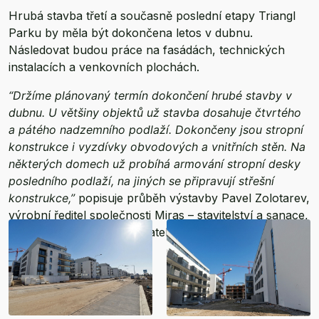
Hrubá stavba třetí a současně poslední etapy Triangl
Parku by měla být dokončena letos v dubnu.
Následovat budou práce na fasádách, technických
instalacích a venkovních plochách.
“Držíme plánovaný termín dokončení hrubé stavby v
dubnu. U většiny objektů už stavba dosahuje čtvrtého
a pátého nadzemního podlaží. Dokončeny jsou stropní
konstrukce i vyzdívky obvodových a vnitřních stěn. Na
některých domech už probíhá armování stropní desky
posledního podlaží, na jiných se připravují střešní
konstrukce,”
popisuje průběh výstavby Pavel Zolotarev,
výrobní ředitel společnosti Miras – stavitelství a sanace,
která je generálním dodavatelem celé stavby.