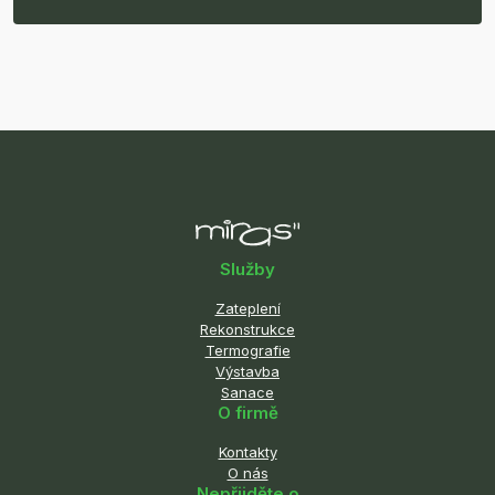
Služby
Zateplení
Rekonstrukce
Termografie
Výstavba
Sanace
O firmě
Kontakty
O nás
Nepřijděte o