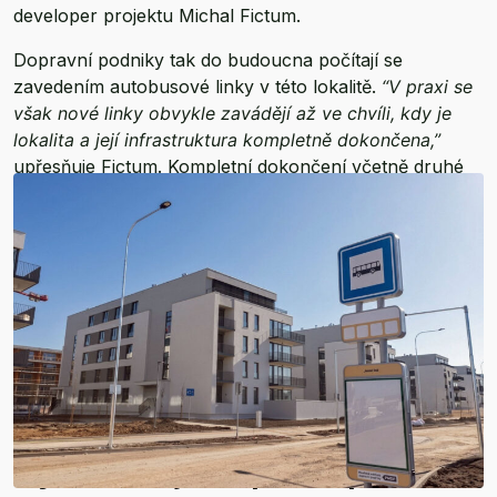
developer projektu Michal Fictum.
Dopravní podniky tak do budoucna počítají se
zavedením autobusové linky v této lokalitě.
“V praxi se
však nové linky obvykle zavádějí až ve chvíli, kdy je
lokalita a její infrastruktura kompletně dokončena,”
upřesňuje Fictum. Kompletní dokončení včetně druhé
části infrastruktury je naplánováno na jaro 2028.
Výstavba jede podle plánu