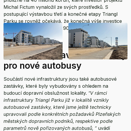
přibližně na 40 milionů korun, které investor projektu
Michal Fictum vynaložil ze svých prostředků. S
postupující výstavbou třetí a konečné etapy Triangl
Parku se rovněž očekává, že konečná výše investice
do infrastruktury dosáhne 90 milionů korun.
Speciálně upravené zastávky
pro nové autobusy
Součástí nové infrastruktury jsou také autobusové
zastávky, které byly vybudovány s ohledem na
budoucí dopravní obslužnost lokality.
“V rámci
infrastruktury Triangl Parku již v lokalitě vznikly
autobusové zastávky, které jsme ještě technicky
upravovali podle konkrétních požadavků Plzeňských
městských dopravních podniků, respektive podle
parametrů nově pořizovaných autobusů, ”
uvádí