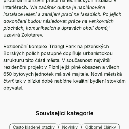
probíhat intenzivní práce na technických instalací v
interiérech.
“Na začátek dubna je naplánována
instalace lešení a zahájení prací na fasádách. Po jejich
dokončení budou následovat práce na venkovních
plochách, komunikacích a úpravách okolí domů,”
uzavírá Zolotarev.
Rezidenční komplex Triangl Park na plzeňských
Borských polích postupně doplňuje urbanistickou
strukturu této části města. V současnosti největší
rezidenční projekt v Plzni je již plně obsazen a všech
650 bytových jednotek má své majitele. Nová městská
čtvrť tak v blízké době nabídne kvalitní bydlení stovkám
obyvatel.
Související kategorie
Často kladené otázky
Novinky
Odborné články