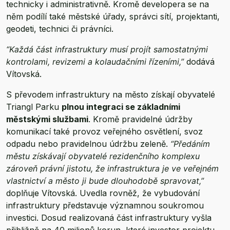
technicky i administrativně. Kromě developera se na
něm podílí také městské úřady, správci sítí, projektanti,
geodeti, technici či právníci.
“Každá část infrastruktury musí projít samostatnými
kontrolami, revizemi a kolaudačními řízeními,”
dodává
Vítovská.
S převodem infrastruktury na město získají obyvatelé
Triangl Parku
plnou integraci se základními
městskými službami
. Kromě pravidelné údržby
komunikací také provoz veřejného osvětlení, svoz
odpadu nebo pravidelnou údržbu zeleně.
“Předáním
městu získávají obyvatelé rezidenčního komplexu
zároveň právní jistotu, že infrastruktura je ve veřejném
vlastnictví a město ji bude dlouhodobě spravovat,”
doplňuje Vítovská. Uvedla rovněž, že vybudování
infrastruktury představuje významnou soukromou
investici. Dosud realizovaná část infrastruktury vyšla