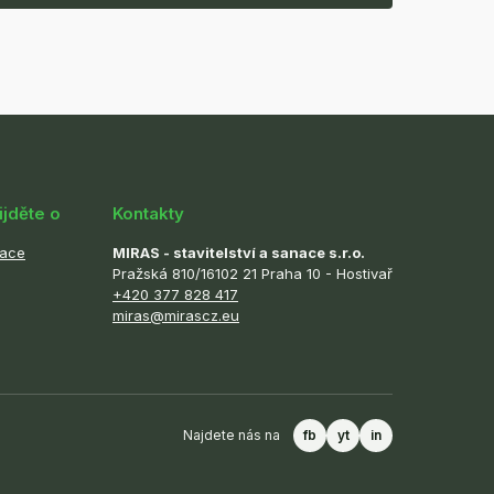
ijděte o
Kontakty
zace
MIRAS - stavitelství a sanace s.r.o.
Pražská 810/16102 21 Praha 10 - Hostivař
+420 377 828 417
miras@mirascz.eu
Najdete nás na
fb
yt
in