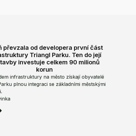
ň převzala od developera první část
astruktury Triangl Parku. Ten do její
tavby investuje celkem 90 milionů
korun
em infrastruktury na město získají obyvatelé
Parku plnou integraci se základními městskými
.
vinka