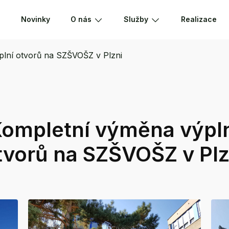
Novinky
O nás
Služby
Realizace
lní otvorů na SZŠVOŠZ v Plzni
ompletní výměna výpl
tvorů na SZŠVOŠZ v Plz