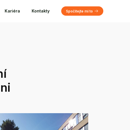
Kariéra
Kontakty
Spočítejte mi to
ní
ni