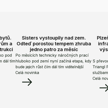
bytů.
Sisters vystoupily nad zem.
Plze
trům a
Odteď porostou tempem zhruba
infr
trukci
jedno patro za měsíc
výs
ko pod
Po měsících technicky náročných prací
m dál tím
hluboko pod zemí nyní začíná etapa, kdy
S převod
bude jejich růst čím dál tím viditelnější
Triangl 
Celá novinka
službami
Celá no