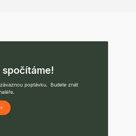
 spočítáme!
nezávaznou poptávku. Budete znát
aléře.