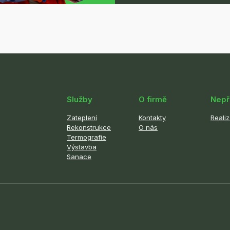
Služby
O firmě
Nepř
Zateplení
Kontakty
Reali
Rekonstrukce
O nás
Termografie
Výstavba
Sanace