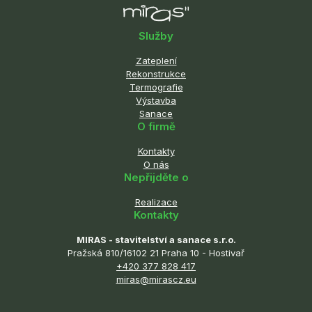
Služby
Zateplení
Rekonstrukce
Termografie
Výstavba
Sanace
O firmě
Kontakty
O nás
Nepřijděte o
Realizace
Kontakty
MIRAS - stavitelství a sanace s.r.o.
Pražská 810/16102 21 Praha 10 - Hostivař
+420 377 828 417
miras@mirascz.eu